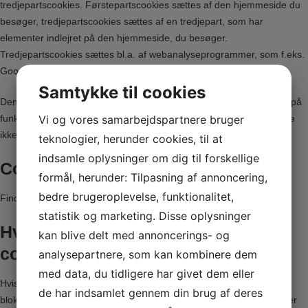
tredjepartscookies. Førstepartscookies sættes af den hjemmeside du
besøger, tredjepartscookies sættes af en tredjepart, som har
elementer indlejret på den hjemmeside, du besøger.
Tredjepartscookies sættes bl.a. af webanalyseprogrammer, som f.eks.
Google Analytics og WebTrends.
Samtykke til cookies
Denne Cookiepolitik gælder kun for greenglobalfuture.org. Ved klik på
Vi og vores samarbejdspartnere bruger
funktioner, der navigerer til andre websites har Green Global Future
ikke ansvar for eller kontrol over, hvilke cookies, der anvendes.
teknologier, herunder cookies, til at
indsamle oplysninger om dig til forskellige
Cookies på greenglobalfuture.org
formål, herunder: Tilpasning af annoncering,
bedre brugeroplevelse, funktionalitet,
Findes ingen – listes almindelige cookies
statistik og marketing. Disse oplysninger
Hvordan undgår eller sletter du
kan blive delt med annoncerings- og
cookies
analysepartnere, som kan kombinere dem
med data, du tidligere har givet dem eller
Hvis du ikke ønsker cookies fra greenglobalfuture.org kan du altid
de har indsamlet gennem din brug af deres
blokere for alle cookies, slette eksisterende cookies på din computer